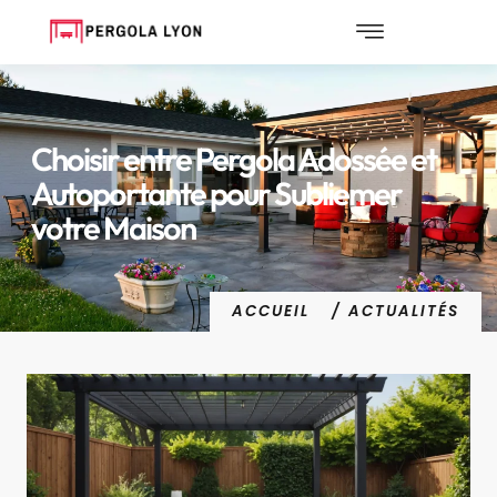
Choisir entre Pergola Adossée et
Autoportante pour Subliemer
votre Maison
ACCUEIL
/ ACTUALITÉS