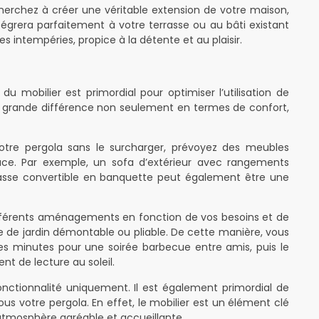
herchez à créer une véritable extension de votre maison,
tégrera parfaitement à votre terrasse ou au bâti existant
es intempéries, propice à la détente et au plaisir.
du mobilier est primordial pour optimiser l’utilisation de
une grande différence non seulement en termes de confort,
otre pergola sans le surcharger, prévoyez des meubles
ace. Par exemple, un sofa d’extérieur avec rangements
 basse convertible en banquette peut également être une
ifférents aménagements en fonction de vos besoins et de
de jardin démontable ou pliable. De cette manière, vous
es minutes pour une soirée barbecue entre amis, puis le
 de lecture au soleil.
onctionnalité uniquement. Il est également primordial de
us votre pergola. En effet, le mobilier est un élément clé
atmosphère agréable et accueillante.