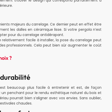
ilement trouver le design qui correspond parfaitement à
érieure.
nients majeurs du carrelage. Ce dernier peut en effet être
ent les dalles en céramique lisse. Si votre pergola n’est
pter pour du carrelage antidérapant.
relativement facile à installer, la pose du carrelage peut
des professionnels. Cela peut bien sûr augmenter le coût
hoix ?
 durabilité
l est beaucoup plus facile à entretenir et est, de façon
ez un penchant pour le rendu esthétique naturel du bois et
iau pourrait bien s’aligner avec vos envies. Sans oublier,
 estivales chaudes.